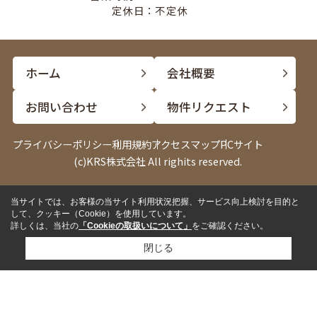
定休日：不定休
ホーム
会社概要
お問い合わせ
物件リクエスト
プライバシーポリシー
利用規約
アクセスマップ
PCサイト
(c)KRS株式会社 All righits reserved.
当サイトでは、お客様の当サイト利用状況把握、サービス向上検討を目的と
電話
LINE
して、クッキー（Cookie）を使用しています。
詳しくは、当社の
「Cookieの取扱いについて」
をご確認ください。
閉じる
✓
来店して相談したい
来店予約
✓
内見したい物件がある